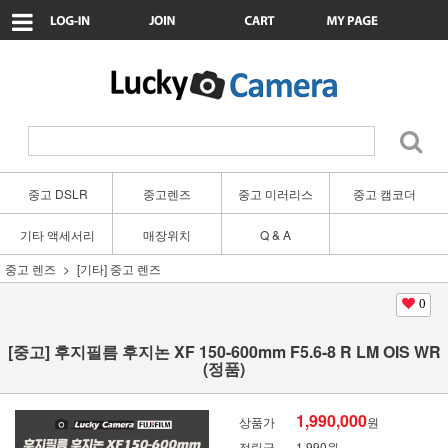
중고 DSLR
중고렌즈
중고 미러리스
중고 캠코더
기타 액세서리
매장위치
Q & A
중고 렌즈
[기타] 중고 렌즈
0
[중고] 후지필름 후지논 XF 150-600mm F5.6-8 R LM OIS WR
(정품)
1,990,000
상품가
원
적립금
1,990원