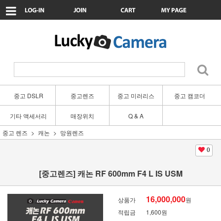
중고 DSLR
중고렌즈
중고 미러리스
중고 캠코더
기타 액세서리
매장위치
Q & A
중고 렌즈
캐논
망원렌즈
0
[중고렌즈] 캐논 RF 600mm F4 L IS USM
16,000,000
상품가
원
적립금
1,600원