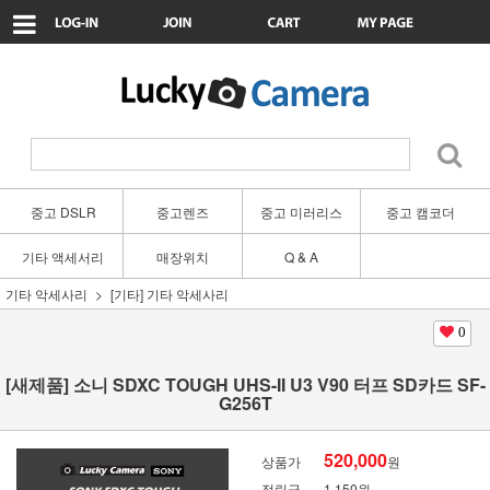
중고 DSLR
중고렌즈
중고 미러리스
중고 캠코더
기타 액세서리
매장위치
Q & A
기타 악세사리
[기타] 기타 악세사리
0
[새제품] 소니 SDXC TOUGH UHS-II U3 V90 터프 SD카드 SF-
G256T
520,000
상품가
원
적립금
1,150원