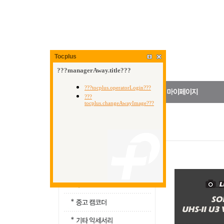
Tocplus