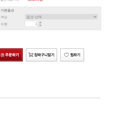
기본옵션
색상
수량