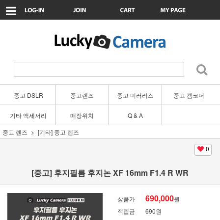
중고 DSLR
중고렌즈
중고 미러리스
중고 캠코더
기타 액세서리
매장위치
Q & A
중고 렌즈
[기타] 중고 렌즈
0
[중고] 후지필름 후지논 XF 16mm F1.4 R WR
690,000
상품가
원
적립금
690원