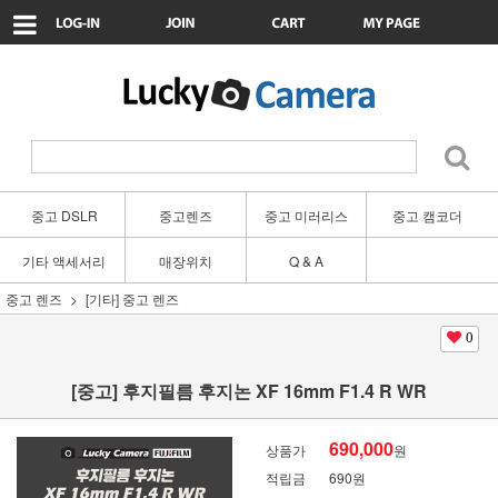
중고 DSLR
중고렌즈
중고 미러리스
중고 캠코더
기타 액세서리
매장위치
Q & A
중고 렌즈
[기타] 중고 렌즈
0
[중고] 후지필름 후지논 XF 16mm F1.4 R WR
690,000
상품가
원
적립금
690원