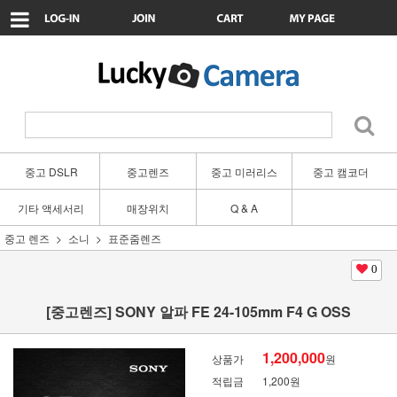
중고 DSLR
중고렌즈
중고 미러리스
중고 캠코더
기타 액세서리
매장위치
Q & A
중고 렌즈
소니
표준줌렌즈
0
[중고렌즈] SONY 알파 FE 24-105mm F4 G OSS
1,200,000
상품가
원
적립금
1,200원