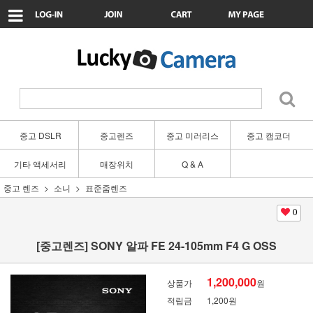
중고 DSLR
중고렌즈
중고 미러리스
중고 캠코더
기타 액세서리
매장위치
Q & A
중고 렌즈
소니
표준줌렌즈
0
[중고렌즈] SONY 알파 FE 24-105mm F4 G OSS
1,200,000
상품가
원
적립금
1,200원