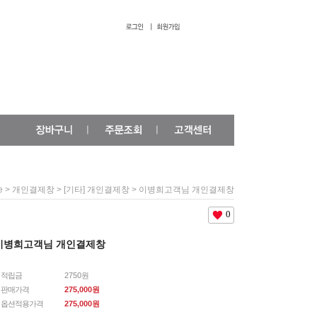
>
>
> 이병희고객님 개인결제창
e
개인결제창
[기타] 개인결제창
0
이병희고객님 개인결제창
적립금
2750원
판매가격
275,000원
옵션적용가격
275,000
원