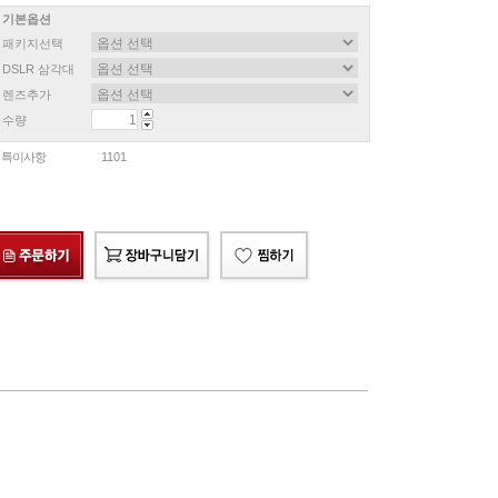
기본옵션
패키지선택
DSLR 삼각대
렌즈추가
수량
특이사항
1101