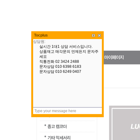
Tocplus