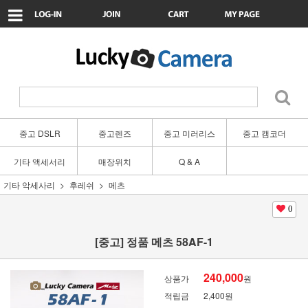
중고 DSLR
중고렌즈
중고 미러리스
중고 캠코더
기타 액세서리
매장위치
Q & A
기타 악세사리
후레쉬
메츠
0
[중고] 정품 메츠 58AF-1
240,000
상품가
원
적립금
2,400원