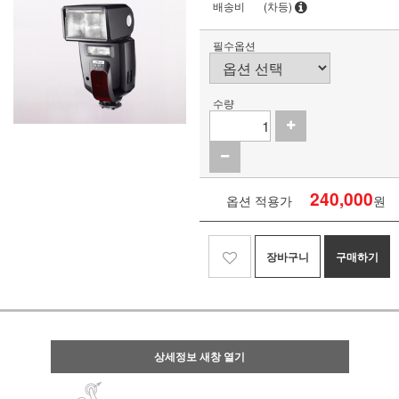
배송비
(차등)
필수옵션
수량
240,000
옵션 적용가
원
장바구니
구매하기
상세정보 새창 열기