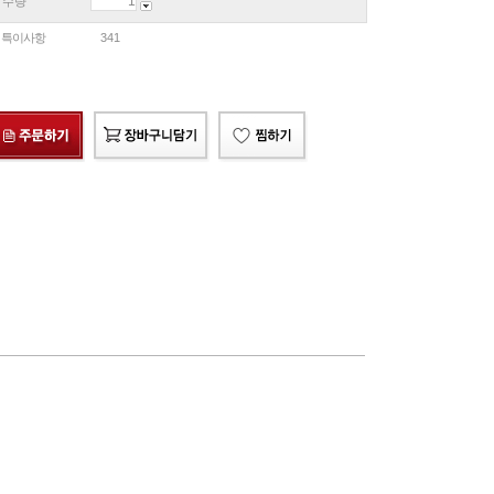
수량
특이사항
341