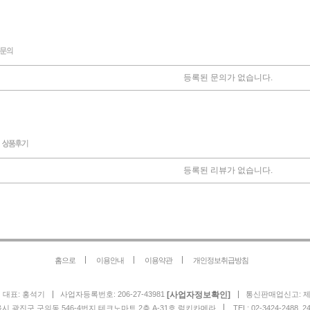
등록된 문의가 없습니다.
등록된 리뷰가 없습니다.
홈으로
이용안내
이용약관
개인정보취급방침
[사업자정보확인]
대표: 홍석기
사업자등록번호: 206-27-43981
통신판매업신고: 제2
울시 광진구 구의동 546-4번지 테크노마트 2층 A-31호 럭키카메라
TEL: 02-3424-2488, 2