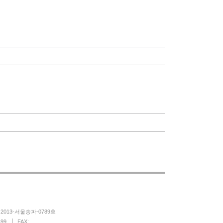
013-서울송파-0789호
499
FAX: