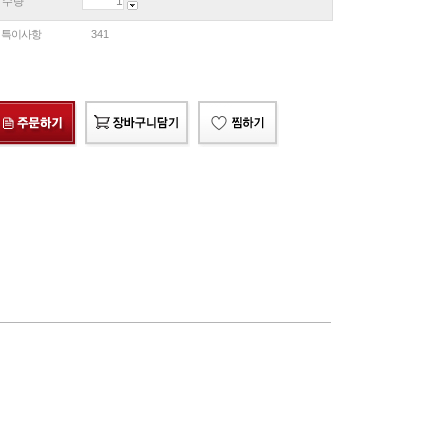
수량
특이사항
341