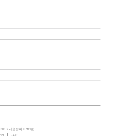
013-서울송파-0789호
499
FAX: