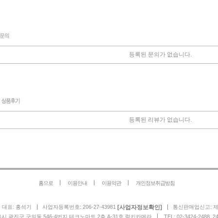
등록된 문의가 없습니다.
등록된 리뷰가 없습니다.
홈으로
이용안내
이용약관
개인정보취급방침
[사업자정보확인]
대표: 홍석기
사업자등록번호: 206-27-43981
통신판매업신고: 제2
울시 광진구 구의동 546-4번지 테크노마트 2층 A-31호 럭키카메라
TEL: 02-3424-2488, 2