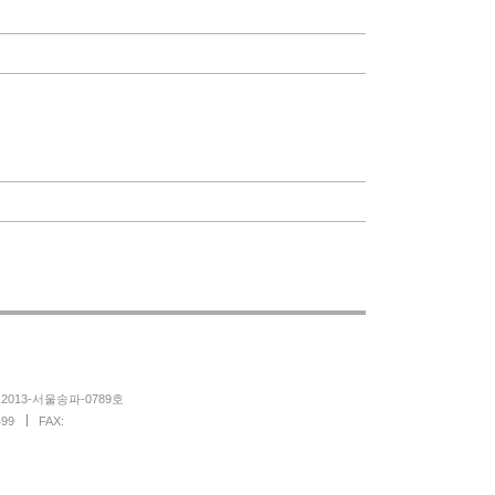
013-서울송파-0789호
499
FAX: