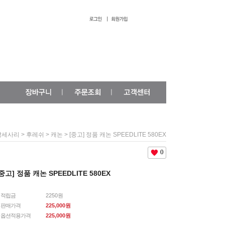
>
>
> [중고] 정품 캐논 SPEEDLITE 580EX
악세사리
후레쉬
캐논
0
중고] 정품 캐논 SPEEDLITE 580EX
적립금
2250원
판매가격
225,000원
옵션적용가격
225,000
원