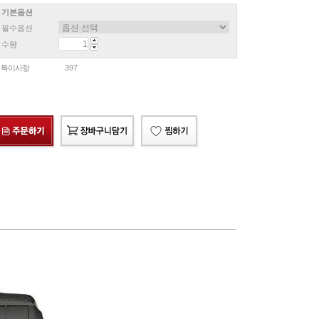
기본옵션
필수옵션
수량
특이사항
397