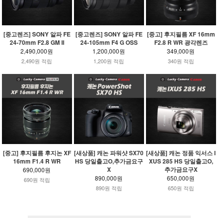
[중고렌즈] SONY 알파 FE
[중고렌즈] SONY 알파 FE
[중고] 후지필름 XF 16mm
24-70mm F2.8 GM II
24-105mm F4 G OSS
F2.8 R WR 광각렌즈
2,490,000원
1,200,000원
349,000원
2,490원 적립
1,200원 적립
340원 적립
[중고] 후지필름 후지논 XF
[새상품] 캐논 파워샷 SX70
[새상품] 캐논 정품 익서스 I
16mm F1.4 R WR
HS 당일출고O,추가금요구
XUS 285 HS 당일출고O,
X
추가금요구X
690,000원
890,000원
650,000원
690원 적립
890원 적립
650원 적립