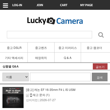
중고 DSLR
중고렌즈
중고 미러리스
중고 캠코더
기타 액세서리
매장위치
Q & A
상품별 Q&A
글쓰기
검색
[중고] 캐논 EF 16-35mm F4 L IS USM
재고 문의
(1)
신이지민
| 2026-07-27