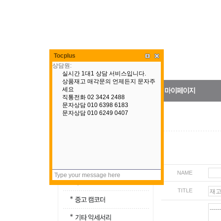
Tocplus
NAME
TITLE