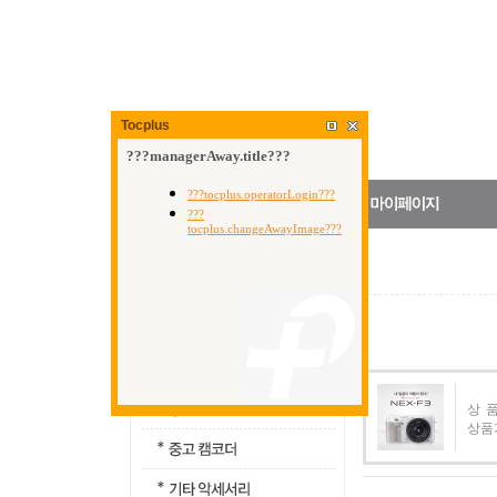
Tocplus
상 품
상품