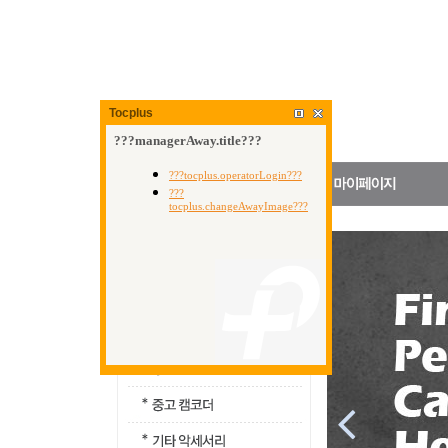
Tocplus
