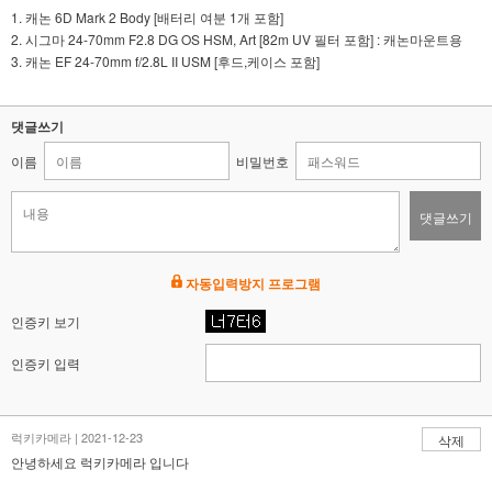
1. 캐논 6D Mark 2 Body [배터리 여분 1개 포함]
2. 시그마 24-70mm F2.8 DG OS HSM, Art [82m UV 필터 포함] : 캐논마운트용
3. 캐논 EF 24-70mm f/2.8L II USM [후드,케이스 포함]
댓글쓰기
이름
비밀번호
댓글쓰기
자동입력방지 프로그램
인증키 보기
인증키 입력
럭키카메라 | 2021-12-23
삭제
안녕하세요 럭키카메라 입니다