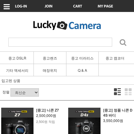
중고 DSLR
중고렌즈
중고 미러리스
중고 캠코더
기타 액세서리
매장위치
Q & A
입고된 상품
정렬
[중고] 니콘 Z7
[중고] 정품 니콘 D
4S 바디
2,500,000원
3,550,000원
2,500원 적립