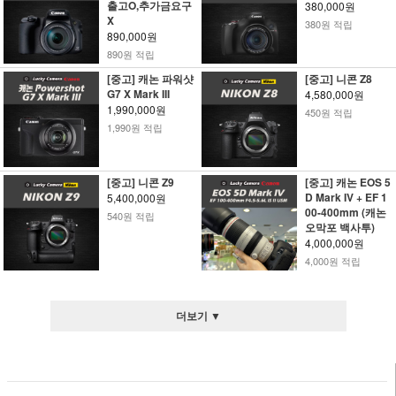
출고O,추가금요구
380,000원
X
380원 적립
890,000원
890원 적립
[중고] 캐논 파워샷
[중고] 니콘 Z8
G7 X Mark III
4,580,000원
1,990,000원
450원 적립
1,990원 적립
[중고] 니콘 Z9
[중고] 캐논 EOS 5
D Mark IV + EF 1
5,400,000원
00-400mm (캐논
540원 적립
오막포 백사투)
4,000,000원
4,000원 적립
더보기 ▼