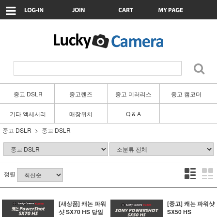
중고 DSLR
중고렌즈
중고 미러리스
중고 캠코더
기타 액세서리
매장위치
Q & A
중고 DSLR
중고 DSLR
정렬
[새상품] 캐논 파워
[중고] 캐논 파워샷
샷 SX70 HS 당일
SX50 HS