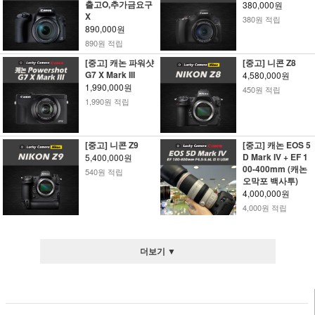
출고O,추가금요구
380,000원
X
380원 적립
890,000원
890원 적립
[중고] 캐논 파워샷
[중고] 니콘 Z8
G7 X Mark III
4,580,000원
1,990,000원
450원 적립
1,990원 적립
[중고] 니콘 Z9
[중고] 캐논 EOS 5
D Mark IV + EF 1
5,400,000원
00-400mm (캐논
540원 적립
오막포 백사투)
4,000,000원
4,000원 적립
더보기 ▼