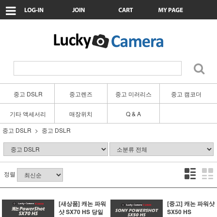
중고 DSLR
중고렌즈
중고 미러리스
중고 캠코더
기타 액세서리
매장위치
Q & A
중고 DSLR
중고 DSLR
정렬
[새상품] 캐논 파워
[중고] 캐논 파워샷
샷 SX70 HS 당일
SX50 HS