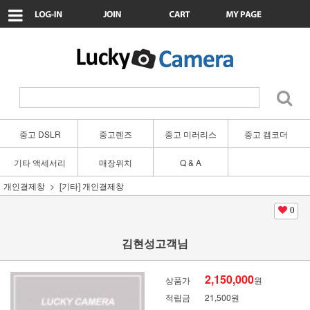
중고 DSLR
중고렌즈
중고 미러리스
중고 캠코더
기타 액세서리
매장위치
Q & A
개인결제창
[기타] 개인결제창
0
김현성고객님
2,150,000
상품가
원
적립금
21,500원