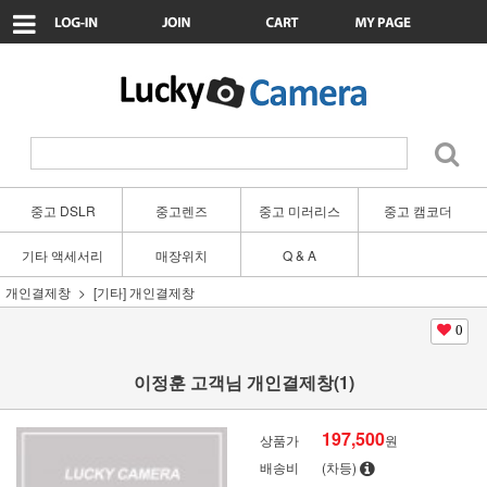
중고 DSLR
중고렌즈
중고 미러리스
중고 캠코더
기타 액세서리
매장위치
Q & A
개인결제창
[기타] 개인결제창
0
이정훈 고객님 개인결제창(1)
197,500
상품가
원
배송비
(차등)