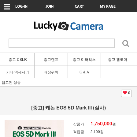
중고 DSLR
중고렌즈
중고 미러리스
중고 캠코더
기타 액세서리
매장위치
Q & A
입고된 상품
0
[중고] 캐논 EOS 5D Mark III (실사)
1,750,000
상품가
원
적립금
2,100원