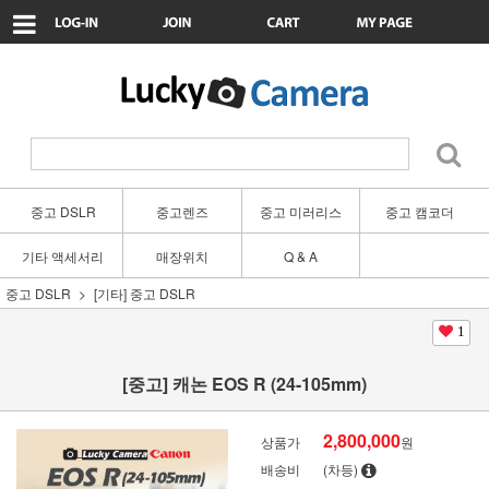
중고 DSLR
중고렌즈
중고 미러리스
중고 캠코더
기타 액세서리
매장위치
Q & A
중고 DSLR
[기타] 중고 DSLR
1
[중고] 캐논 EOS R (24-105mm)
2,800,000
상품가
원
배송비
(차등)