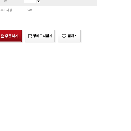
수량
특이사항
348