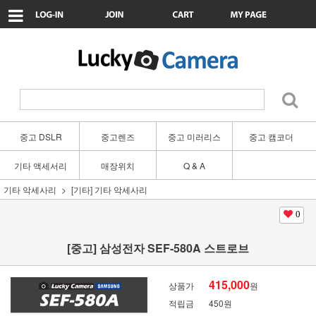
중고 DSLR
중고렌즈
중고 미러리스
중고 캠코더
기타 액세서리
매장위치
Q & A
기타 악세사리
[기타] 기타 악세사리
0
[중고] 삼성전자 SEF-580A 스트로브
415,000
상품가
원
적립금
450원