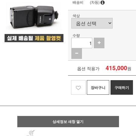
배송비
(차등)
색상
수량
415,000
옵션 적용가
원
장바구니
구매하기
상세정보 새창 열기