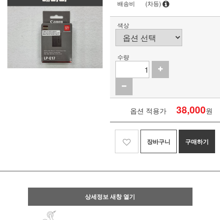
배송비
(차등)
색상
수량
38,000
옵션 적용가
원
장바구니
구매하기
상세정보 새창 열기