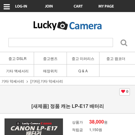
중고 DSLR
중고렌즈
중고 미러리스
중고 캠코더
기타 액세서리
매장위치
Q & A
기타 악세사리
[기타] 기타 악세사리
0
[새제품] 정품 캐논 LP-E17 배터리
38,000
상품가
원
적립금
1,150원