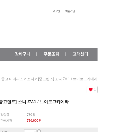
>
>
> [중고렌즈] 소니 ZV-1 / 브이로그카메라
중고 미러리스
소니
1
[중고렌즈] 소니 ZV-1 / 브이로그카메라
적립금
780원
판매가격
780,000
원