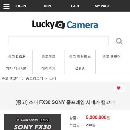
중고 DSLR
중고렌즈
중고 미러리스
중고 캠코더
기타 액세서리
매장위치
Q & A
중고 캠코더
중고캠코더
소니
0
[중고] 소니 FX30 SONY 풀프레임 시네카 캠코더
5,200,000
상품가
원
적립금
230원