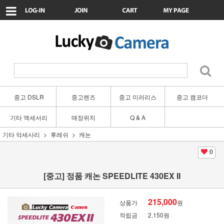
중고 DSLR
중고렌즈
중고 미러리스
중고 캠코더
기타 액세서리
매장위치
Q & A
기타 악세사리
후레쉬
캐논
0
[중고] 정품 캐논 SPEEDLITE 430EX II
215,000
상품가
원
적립금
2,150원