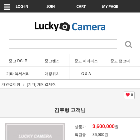
중고 DSLR
중고렌즈
중고 미러리스
중고 캠코더
기타 액세서리
매장위치
Q & A
개인결제창
[기타] 개인결제창
0
김주형 고객님
3,600,000
상품가
원
적립금
36,000원